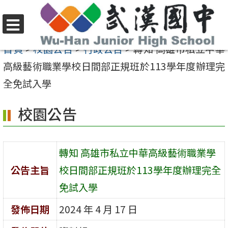
跳
至
選
主
首頁
>
校園公告
>
行政公告
>
轉知 高雄市私立中華
單
要
高級藝術職業學校日間部正規班於113學年度辦理完
內
全免試入學
容
校園公告
區
轉知 高雄市私立中華高級藝術職業學
公告主旨
校日間部正規班於113學年度辦理完全
免試入學
發佈日期
2024 年 4 月 17 日