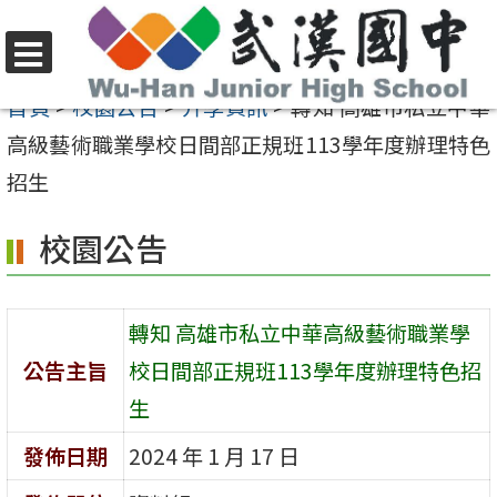
跳
至
選
主
首頁
>
校園公告
>
升學資訊
>
轉知 高雄市私立中華
單
要
高級藝術職業學校日間部正規班113學年度辦理特色
內
招生
容
校園公告
區
轉知 高雄市私立中華高級藝術職業學
公告主旨
校日間部正規班113學年度辦理特色招
生
發佈日期
2024 年 1 月 17 日