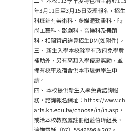
二、 本校113學年度特色招生將於113
年3月11日至3月15日受理報名，招生
科班計有美術科、多媒體動畫科、時
尚工藝科、影劇科、音樂科及舞蹈
科，相關資訊詳見招生DM(如附件)。
三、 新生入學本校除享有政府免學費
補助外，另有高額入學優惠獎勵，並
備有校車及宿舍供本市遠道學生申
請。
四、 本校提供新生入學免費諮詢服
務，諮詢報名網址：https://www.ch
arts.kh.edu.tw/choose/in/in.asp，
或洽本校教務處註冊組藍伯瑋組長，
洽詢電話（07）5549696＃207。