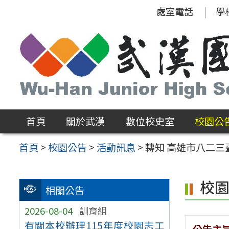
跳
處室電話
學
至
主
要
內
容
區
首頁
關於武漢
數位校史室
校園公
首頁
>
校園公告
>
活動訊息
>
轉知 高雄市八二
校
相關公告
2026-08-04
訓育組
有關本校辦理115年度校園志工
公告主