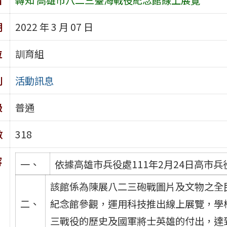
期
2022 年 3 月 07 日
位
訓育組
別
活動訊息
級
普通
數
318
容
一、
依據高雄市兵役處111年2月24日高市兵役
該館係為陳展八二三砲戰圖片及文物之全
二、
紀念館參觀，運用科技推出線上展覽，學
三戰役的歷史及國軍將士英雄的付出，達