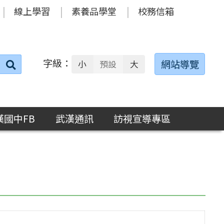
線上學習
素養品學堂
校務信箱
字級：
送出
網站導覽
小
預設
大
搜
尋：
漢國中FB
武漢通訊
訪視宣導專區