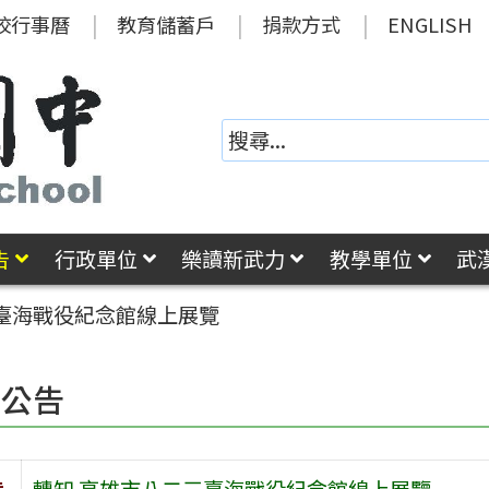
校行事曆
教育儲蓄戶
捐款方式
ENGLISH
告
行政單位
樂讀新武力
教學單位
武
三臺海戰役紀念館線上展覽
園公告
旨
轉知 高雄市八二三臺海戰役紀念館線上展覽