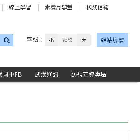
線上學習
素養品學堂
校務信箱
字級：
送出
網站導覽
小
預設
大
搜
尋：
漢國中FB
武漢通訊
訪視宣導專區