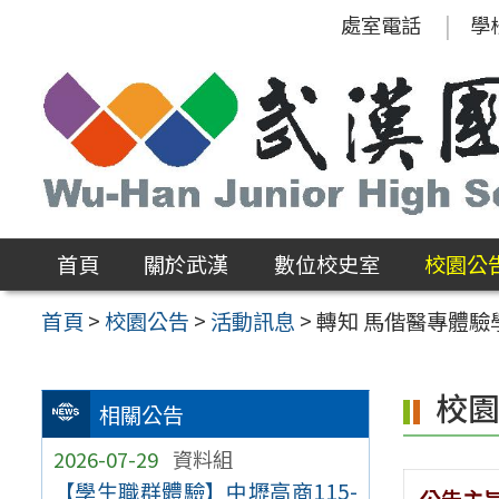
跳
處室電話
學
至
主
要
內
容
區
首頁
關於武漢
數位校史室
校園公
首頁
>
校園公告
>
活動訊息
>
轉知 馬偕醫專體驗
校
相關公告
2026-07-29
資料組
【學生職群體驗】中壢高商115-
公告主