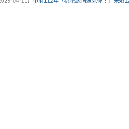
023-04-11】
市府112年「桃花緣情遇見你！」未婚公