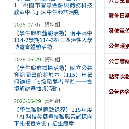
1「桃園市智慧金融與商務科技
教育中心」國中生參訪活動
發佈日
2026-07-07
資料組
發佈單
【學生職群體驗活動】治平高中
114-2學期114-3桃三區適性入學
公告類
博覽會體驗活動
2026-06-29
資料組
公告等
【學生職群試探活動】國立公共
資訊圖書館將於本（115）年暑
點閱次
假辦理「S級職夢者學院──實
境解謎暨抽獎活動」
公告內
2026-06-29
資料組
【學生職群體驗課程】115年度
「AI 科技發展暨技職職業試探向
下扎根夏令營」招生簡章