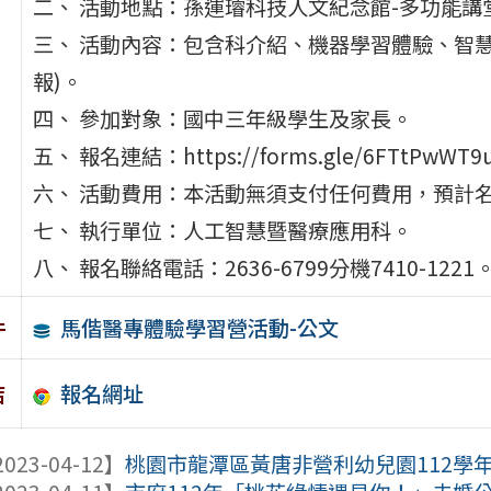
二、 活動地點：孫運璿科技人文紀念館-多功能講
三、 活動內容：包含科介紹、機器學習體驗、智
報)。
四、 參加對象：國中三年級學生及家長。
五、 報名連結：https://forms.gle/6FTtPwWT
六、 活動費用：本活動無須支付任何費用，預計名
七、 執行單位：人工智慧暨醫療應用科。
八、 報名聯絡電話：2636-6799分機7410-1221
馬偕醫專體驗學習營活動-公文
件
報名網址
結
023-04-12】
桃園市龍潭區黃唐非營利幼兒園112學