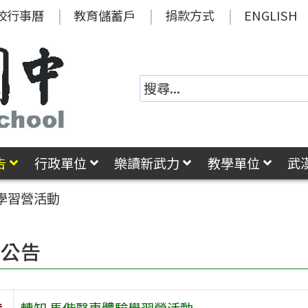
校行事曆
教育儲蓄戶
捐款方式
ENGLISH
告
行政單位
樂讀新武力
教學單位
武
學習營活動
園公告
旨
轉知 馬偕醫專體驗學習營活動