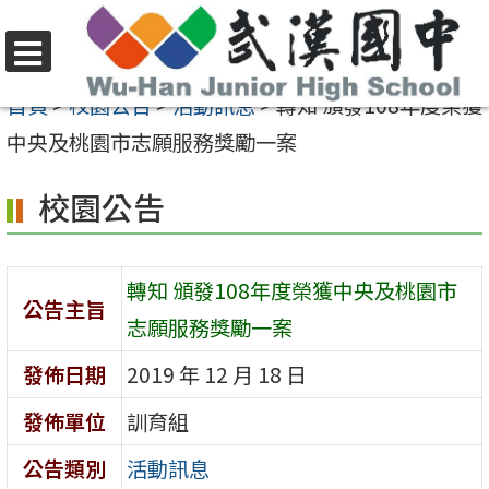
跳
至
選
主
首頁
>
校園公告
>
活動訊息
>
轉知 頒發108年度榮獲
單
要
中央及桃園市志願服務獎勵一案
內
校園公告
容
區
轉知 頒發108年度榮獲中央及桃園市
公告主旨
志願服務獎勵一案
發佈日期
2019 年 12 月 18 日
發佈單位
訓育組
公告類別
活動訊息