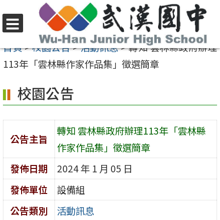
跳
至
選
主
首頁
>
校園公告
>
活動訊息
>
轉知 雲林縣政府辦理
單
要
113年「雲林縣作家作品集」徵選簡章
內
校園公告
容
區
轉知 雲林縣政府辦理113年「雲林縣
公告主旨
作家作品集」徵選簡章
發佈日期
2024 年 1 月 05 日
發佈單位
設備組
公告類別
活動訊息