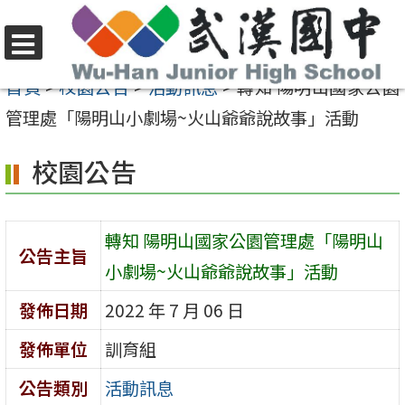
跳
至
選
主
首頁
>
校園公告
>
活動訊息
>
轉知 陽明山國家公園
單
要
管理處「陽明山小劇場~火山爺爺說故事」活動
內
校園公告
容
區
轉知 陽明山國家公園管理處「陽明山
公告主旨
小劇場~火山爺爺說故事」活動
發佈日期
2022 年 7 月 06 日
發佈單位
訓育組
公告類別
活動訊息