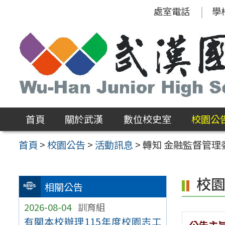
跳
處室電話
學
至
主
要
內
容
區
首頁
關於武漢
數位校史室
校園公
首頁
>
校園公告
>
活動訊息
>
轉知 金融監督管理
校
相關公告
2026-08-04
訓育組
有關本校辦理115年度校園志工
公告主