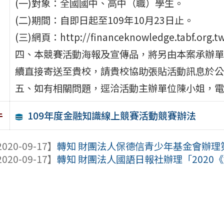
(一)對象：全國國中、高中（職）學生。
(二)期間：自即日起至109年10月23日止。
(三)網頁：http://financeknowledge.tabf.org.
四、本競賽活動海報及宣傳品，將另由本案承辦單
續直接寄送至貴校，請貴校協助張貼活動訊息於公
五、如有相關問題，逕洽活動主辦單位陳小姐，電話：(0
109年度金融知識線上競賽活動競賽辦法
件
020-09-17】
轉知 財團法人保德信青少年基金會辦理第
020-09-17】
轉知 財團法人國語日報社辦理「2020《