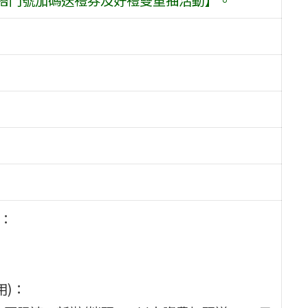
)：
。
用)：