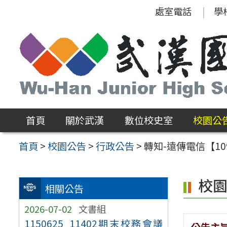
跳
處室電話
學
至
主
要
內
容
區
首頁
關於武漢
數位校史室
校園公
首頁
>
校園公告
>
行政公告
>
轉知-遠傳電信【1
校
相關公告
2026-07-02
文書組
1150625_11402期末校務會議
公告主