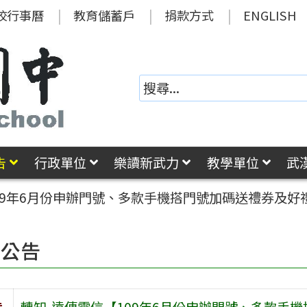
校行事曆
教育儲蓄戶
捐款方式
ENGLISH
告
行政單位
樂讀新武力
教學單位
武
09年6月份申辦門號、多款手機搭門號加碼送禮券及好
園公告
旨
轉知-遠傳電信【109年6月份申辦門號、多款手