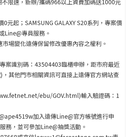
吃到飽不限速，新辦/攜碼966以上資費加碼送1000元
0元起；SAMSUNG GALAXY S20系列，專案價
或Line@專員服務。
因應市場變化遠傳保留修改優惠內容之權利。
專案識別碼：43504403臨櫃申辦，距市府最近
號)，其他門市相關資訊可直接上遠傳官方網站查
fetnet.net/ebu/GOV.html)輸入驗證碼：1
D：@ape4519w加入遠傳Line@官方帳號進行申
務，並可參加Line@抽獎活動。
8或來信leowu1@fareastone.com.tw專