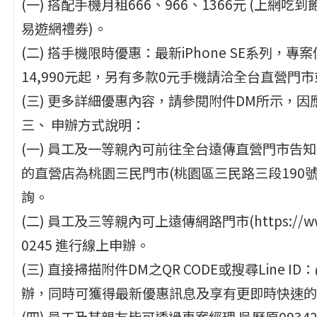
(一) 搭配手機月租666、966、1366元 (上網
易遊網禮券)。
(二) 搭手機限時優惠：最新iPhone SE系列，專案價
14,990元起，另有多款0元手機請洽全台直營門市
(三) 更多詳細優惠內容，請參閱附件DM所示，
三、 申辦方式說明：
(一) 員工及一等親內可前往全台遠傳直營門市告知
的直營店為桃園三民門市(桃園區三民路三段190
詢。
(二) 員工及三等親內可上遠傳網路門市(https://www.
0245 進行線上申辦。
(三) 直接掃描附件DM之QR CODE或搜尋Line I
辦，同時可獲得最新優惠訊息及享有更即時快速的服
(四) 員工及其親友皆可透過專案經理 吳歷原093428766