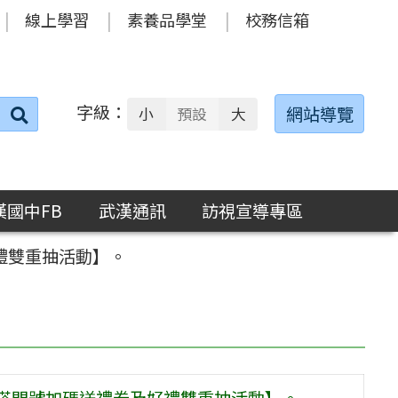
線上學習
素養品學堂
校務信箱
字級：
送出
網站導覽
小
預設
大
搜
尋：
漢國中FB
武漢通訊
訪視宣導專區
禮雙重抽活動】。
機搭門號加碼送禮券及好禮雙重抽活動】。