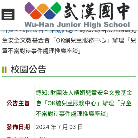
跳
至
選
主
首頁
>
校園公告
>
活動訊息
>
轉知: 財團法人靖娟兒
單
要
童安全文教基金會「OK繃兒童服務中心」辦理「兒
內
童不當對待事件處理推廣座談」
容
校園公告
區
轉知: 財團法人靖娟兒童安全文教基金
公告主旨
會「OK繃兒童服務中心」辦理「兒童
不當對待事件處理推廣座談」
發佈日期
2024 年 7 月 03 日