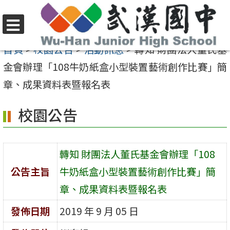
跳
至
選
主
首頁
>
校園公告
>
活動訊息
>
轉知 財團法人董氏基
單
要
金會辦理「108牛奶紙盒小型裝置藝術創作比賽」簡
內
章、成果資料表暨報名表
容
校園公告
區
轉知 財團法人董氏基金會辦理「108
公告主旨
牛奶紙盒小型裝置藝術創作比賽」簡
章、成果資料表暨報名表
發佈日期
2019 年 9 月 05 日