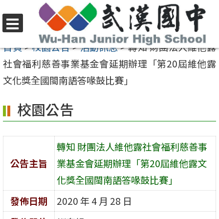
跳
至
選
主
首頁
>
校園公告
>
活動訊息
>
轉知 財團法人維他露
單
要
社會福利慈善事業基金會延期辦理「第20屆維他露
內
文化獎全國閩南語答喙鼓比賽」
容
校園公告
區
轉知 財團法人維他露社會福利慈善事
公告主旨
業基金會延期辦理「第20屆維他露文
化獎全國閩南語答喙鼓比賽」
發佈日期
2020 年 4 月 28 日