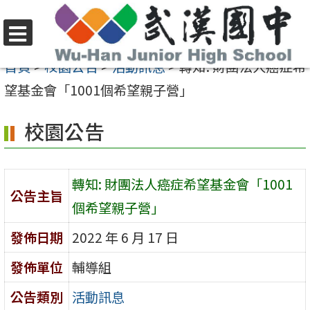
跳
至
選
主
首頁
>
校園公告
>
活動訊息
>
轉知: 財團法人癌症希
單
要
望基金會「1001個希望親子營」
內
校園公告
容
區
轉知: 財團法人癌症希望基金會「1001
公告主旨
個希望親子營」
發佈日期
2022 年 6 月 17 日
發佈單位
輔導組
公告類別
活動訊息