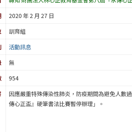
期
2020 年 2 月 27 日
位
訓育組
別
活動訊息
級
無
數
954
容
因應嚴重特殊傳染性肺炎，防疫期間為避免人數過
傳心正盃』硬筆書法比賽暫停辦理」。