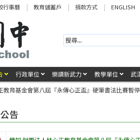
校行事曆
教育儲蓄戶
捐款方式
ENGLISH
告
行政單位
樂讀新武力
教學單位
武
心正教育基金會第八屆『永傳心正盃』硬筆書法比賽暫
園公告
旨
轉知 財團法人林心正教育基金會第八屆『永傳心