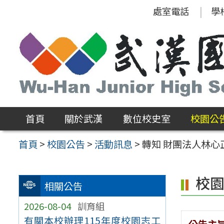
跳
處室電話
學
至
主
要
內
容
區
首頁
關於武漢
數位校史室
校園公
首頁
>
校園公告
>
活動訊息
>
轉知 財團法人林
校
相關公告
2026-08-04
訓育組
有關本校辦理115年度校園志工
公告主