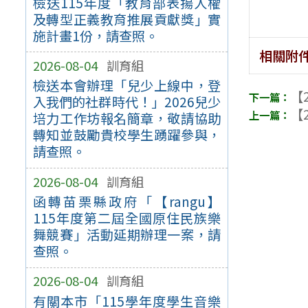
檢送115年度「教育部表揚人權
及轉型正義教育推展貢獻獎」實
施計畫1份，請查照。
相關附
2026-08-04
訓育組
檢送本會辦理「兒少上線中，登
【2
入我們的社群時代！」2026兒少
【2
培力工作坊報名簡章，敬請協助
轉知並鼓勵貴校學生踴躍參與，
請查照。
2026-08-04
訓育組
函轉苗栗縣政府「【rangu】
115年度第二屆全國原住民族樂
舞競賽」活動延期辦理一案，請
查照。
2026-08-04
訓育組
有關本市「115學年度學生音樂