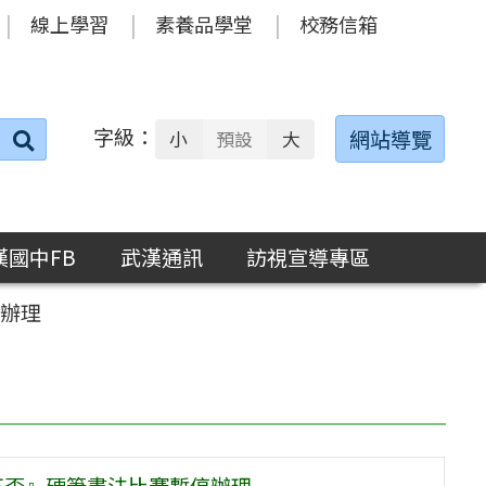
線上學習
素養品學堂
校務信箱
字級：
送出
網站導覽
小
預設
大
搜
尋：
漢國中FB
武漢通訊
訪視宣導專區
停辦理
正盃』硬筆書法比賽暫停辦理