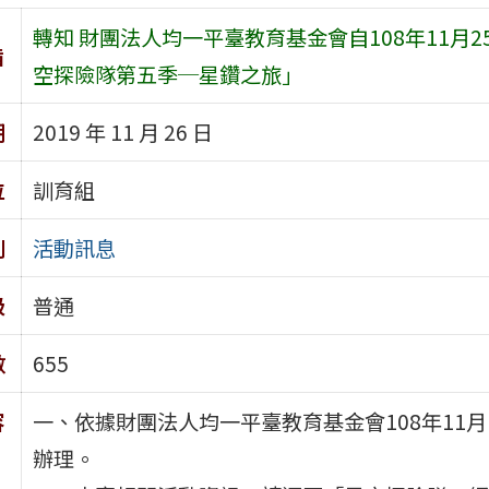
轉知 財團法人均一平臺教育基金會自108年11月2
旨
空探險隊第五季─星鑽之旅」
期
2019 年 11 月 26 日
位
訓育組
別
活動訊息
級
普通
數
655
容
一、依據財團法人均一平臺教育基金會108年11月1
辦理。