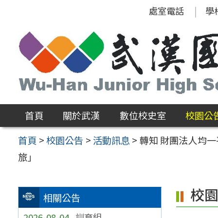
跳
處室電話
學
至
主
要
內
容
區
首頁
關於武漢
數位校史室
校園公
首頁
>
校園公告
>
活動訊息
>
轉知 財團法人均一
旅」
校
相關公告
2026-08-04
訓育組