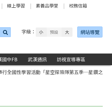
線上學習
素養品學堂
校務信箱
字級：
送出
網站導覽
小
預設
大
搜
尋：
漢國中FB
武漢通訊
訪視宣導專區
27日舉行全國性學習活動「星空探險隊第五季─星鑽之