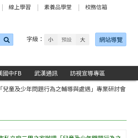
線上學習
素養品學堂
校務信箱
字級：
送出
網站導覽
小
預設
大
搜
尋：
漢國中FB
武漢通訊
訪視宣導專區
理「兒童及少年問題行為之輔導與處遇」專業研討會
南市私立麻二甲之家辦理「兒童及少年問題行為之