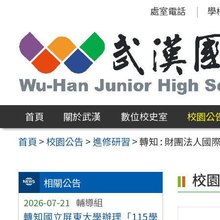
跳
處室電話
學
至
主
要
內
容
區
首頁
關於武漢
數位校史室
校園公
首頁
>
校園公告
>
進修研習
>
轉知 : 財團法
校
相關公告
2026-07-21
輔導組
轉知國立屏東大學辦理「115學