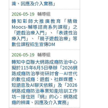
識、因應及介入實務」
2026-05-19
輔導組
轉知彰師大推廣教育「精緻
Moocs-輔導諮商系列課程」之
「遊戲治療入門」、「表達性治
療入門」、「親子遊戲治療」等
數位課程招生宣傳DM
2026-05-19
輔導組
轉知中亞聯大網路成癮防治中心
擬於115年6月5日舉辦「2026網
路成癮防治學術研討會—AI世代
的數位成癮：遊戲、社群媒體、
短語音及AI聊天依賴」及「2026
網路成癮防治專業知能培訓工作
坊－接住迷『網』的心：網路成
癮的辨識、因應及介入實務」