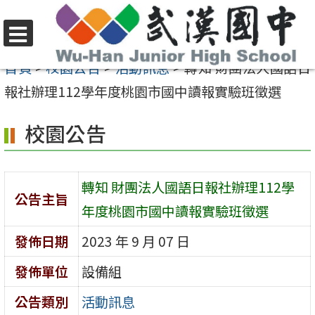
跳
至
選
主
首頁
>
校園公告
>
活動訊息
>
轉知 財團法人國語日
單
要
報社辦理112學年度桃園市國中讀報實驗班徵選
內
校園公告
容
區
轉知 財團法人國語日報社辦理112學
公告主旨
年度桃園市國中讀報實驗班徵選
發佈日期
2023 年 9 月 07 日
發佈單位
設備組
公告類別
活動訊息