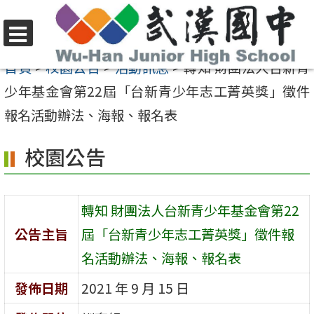
跳
至
選
主
首頁
>
校園公告
>
活動訊息
>
轉知 財團法人台新青
單
要
少年基金會第22屆「台新青少年志工菁英獎」徵件
內
報名活動辦法、海報、報名表
容
校園公告
區
轉知 財團法人台新青少年基金會第22
公告主旨
屆「台新青少年志工菁英獎」徵件報
名活動辦法、海報、報名表
發佈日期
2021 年 9 月 15 日