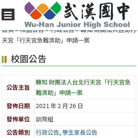
跳
至
選
主
首頁
>
校園公告
>
行政公告
>
轉知 財團法人台北行
單
要
天宮「行天宮急難濟助」申請一案
內
校園公告
容
區
轉知 財團法人台北行天宮「行天宮急
公告主旨
難濟助」申請一案
發佈日期
2021 年 2 月 26 日
發佈單位
訓育組
公告類別
行政公告
,
學生家長公告