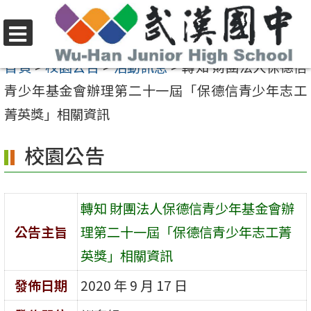
跳
至
選
主
首頁
>
校園公告
>
活動訊息
>
轉知 財團法人保德信
單
要
青少年基金會辦理第二十一屆「保德信青少年志工
內
菁英獎」相關資訊
容
校園公告
區
轉知 財團法人保德信青少年基金會辦
公告主旨
理第二十一屆「保德信青少年志工菁
英獎」相關資訊
發佈日期
2020 年 9 月 17 日