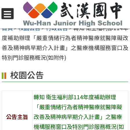
跳
至
選
主
首頁
>
校園公告
>
行政公告
>
轉知 衛生福利部114年
單
要
度補助辦理「嚴重情緒行為者精神醫療就醫障礙改
內
善及精神病早期介入計畫」之醫療機構服務窗口及
容
特別門診服務概況(如附件)
區
校園公告
轉知 衛生福利部114年度補助辦理
「嚴重情緒行為者精神醫療就醫障礙
公告主旨
改善及精神病早期介入計畫」之醫療
機構服務窗口及特別門診服務概況(如