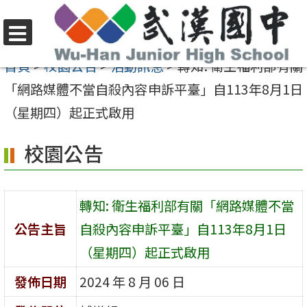
跳
至
選
主
首頁
>
校園公告
>
活動訊息
>
轉知: 衛生福利部有關
單
要
「網路媒體不當自殺內容申訴平臺」自113年8月1日
內
（星期四）起正式啟用
容
校園公告
區
轉知: 衛生福利部有關「網路媒體不當
公告主旨
自殺內容申訴平臺」自113年8月1日
（星期四）起正式啟用
發佈日期
2024 年 8 月 06 日