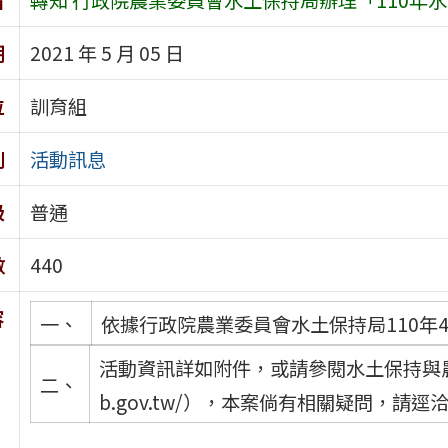
期
2021 年 5 月 05 日
位
訓育組
別
活動訊息
級
普通
數
440
容
一、
依據行政院農業委員會水土保持局110年4月
活動資訊詳如附件，或請參閱水土保持與農村再生教
二、
b.gov.tw/），本案倘有相關疑問，請逕