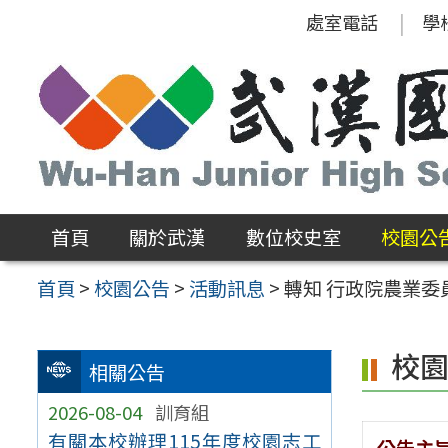
跳
處室電話
學
至
主
要
內
容
區
首頁
關於武漢
數位校史室
校園公
首頁
>
校園公告
>
活動訊息
>
轉知 行政院農業委
校
相關公告
2026-08-04
訓育組
有關本校辦理115年度校園志工
公告主