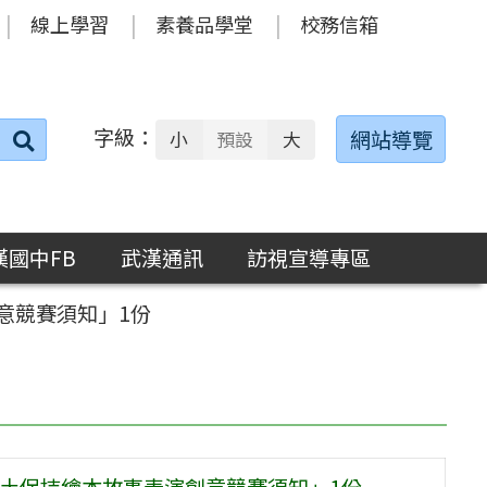
線上學習
素養品學堂
校務信箱
字級：
送出
網站導覽
小
預設
大
搜
尋：
漢國中FB
武漢通訊
訪視宣導專區
意競賽須知」1份
水土保持繪本故事表演創意競賽須知」1份