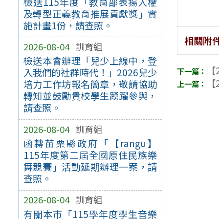
檢送115年度「教育部表揚人權
及轉型正義教育推展貢獻獎」實
施計畫1份，請查照。
相關附
2026-08-04
訓育組
檢送本會辦理「兒少上線中，登
【2
入我們的社群時代！」2026兒少
【2
培力工作坊報名簡章，敬請協助
轉知並鼓勵貴校學生踴躍參與，
請查照。
2026-08-04
訓育組
函轉苗栗縣政府「【rangu】
115年度第二屆全國原住民族樂
舞競賽」活動延期辦理一案，請
查照。
2026-08-04
訓育組
有關本市「115學年度學生音樂