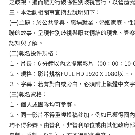
之歧視，進而能力行破除性別歧視言行，以營造我
三、本活動相關事宜摘要說明如下：
(一)主題：於公共參與、職場就業、婚姻家庭、
聯的故事，呈現性別歧視與厭女情結的現象、覺察
認知與了解。
(二)報名投件規格：
１、片長：6 分鐘以內之提案影片（00：00：10-0
２、規格：影片規格FULL HD 1920 X 1080
３、字幕：若有對白或旁白，必須附上繁體中文字
(三)報名資格：
１、個人或團隊均可參賽。
２、同一影片不得重複投稿參加，例如已獲得國內
均不得參賽。由營利、非營利單位或由其他政府部
自製、委製、外製），亦不得報名參賽。