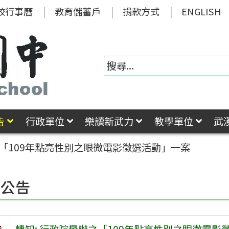
校行事曆
教育儲蓄戶
捐款方式
ENGLISH
告
行政單位
樂讀新武力
教學單位
武
之「109年點亮性別之眼微電影徵選活動」一案
園公告
旨
轉知: 行政院舉辦之「109年點亮性別之眼微電影