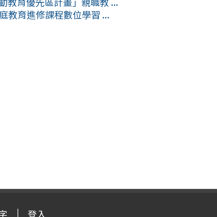
動教育優先區計畫」親職教 ...
教育進修課程數位學習 ...
字
登入