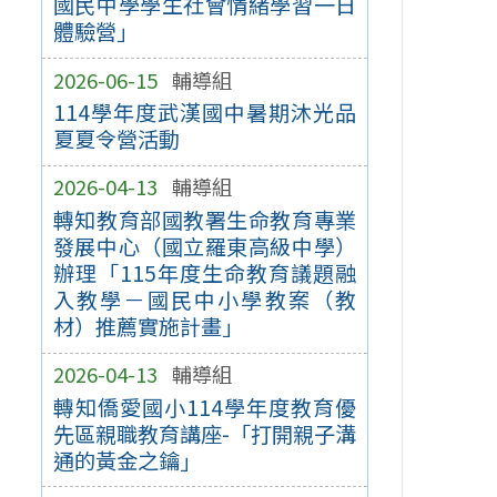
國民中學學生社會情緒學習一日
體驗營」
2026-06-15
輔導組
114學年度武漢國中暑期沐光品
夏夏令營活動
2026-04-13
輔導組
轉知教育部國教署生命教育專業
發展中心（國立羅東高級中學）
辦理「115年度生命教育議題融
入教學－國民中小學教案（教
材）推薦實施計畫」
2026-04-13
輔導組
轉知僑愛國小114學年度教育優
先區親職教育講座-「打開親子溝
通的黃金之鑰」