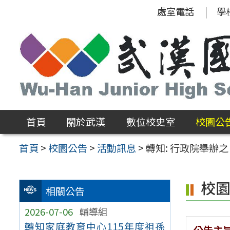
跳
處室電話
學
至
主
要
內
容
區
首頁
關於武漢
數位校史室
校園公
首頁
>
校園公告
>
活動訊息
>
轉知: 行政院舉辦
校
相關公告
2026-07-06
輔導組
轉知家庭教育中心115年度祖孫
公告主