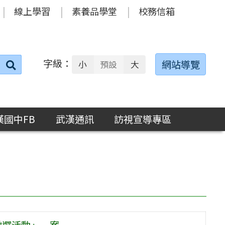
線上學習
素養品學堂
校務信箱
字級：
送出
網站導覽
小
預設
大
搜
尋：
漢國中FB
武漢通訊
訪視宣導專區
徵選活動」一案