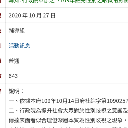
期
2020 年 10 月 27 日
位
輔導組
別
活動訊息
級
普通
數
643
容
說明：
一、依據本府109年10月14日府社綜字第109025
二、行政院為提升社會大眾對於性別歧視之意識及
傳達表面看似合理但深層本質為性別歧視之現象，