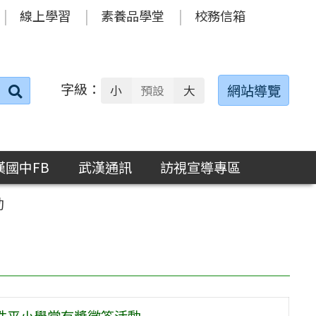
線上學習
素養品學堂
校務信箱
字級：
送出
網站導覽
小
預設
大
搜
尋：
漢國中FB
武漢通訊
訪視宣導專區
動
理性平小學堂有獎徵答活動