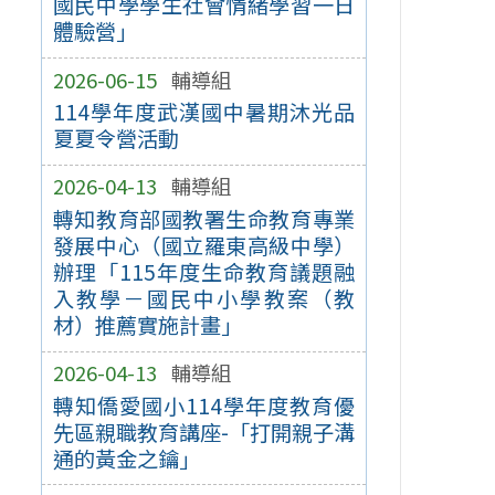
國民中學學生社會情緒學習一日
體驗營」
2026-06-15
輔導組
114學年度武漢國中暑期沐光品
夏夏令營活動
2026-04-13
輔導組
轉知教育部國教署生命教育專業
發展中心（國立羅東高級中學）
辦理「115年度生命教育議題融
入教學－國民中小學教案（教
材）推薦實施計畫」
2026-04-13
輔導組
轉知僑愛國小114學年度教育優
先區親職教育講座-「打開親子溝
通的黃金之鑰」