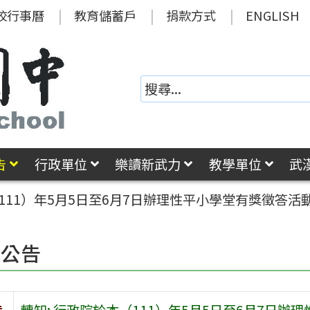
校行事曆
教育儲蓄戶
捐款方式
ENGLISH
告
行政單位
樂讀新武力
教學單位
武
（111）年5月5日至6月7日辦理性平小學堂有獎徵答活
園公告
旨
轉知: 行政院於本（111）年5月5日至6月7日辦