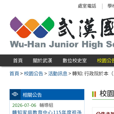
跳
處室電話
學
至
主
要
內
容
區
首頁
關於武漢
數位校史室
校園公
首頁
>
校園公告
>
活動訊息
>
轉知: 行政院於本
校
相關公告
2026-07-06
輔導組
轉知家庭教育中心115年度祖孫
公告主