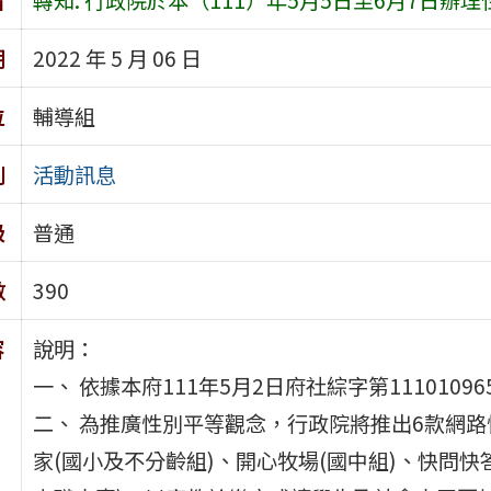
期
2022 年 5 月 06 日
位
輔導組
別
活動訊息
級
普通
數
390
容
說明：
一、 依據本府111年5月2日府社綜字第1110109
二、 為推廣性別平等觀念，行政院將推出6款網路
家(國小及不分齡組)、開心牧場(國中組)、快問快