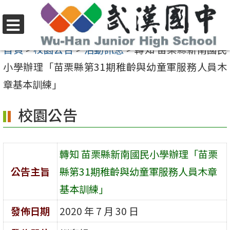
跳
至
選
主
首頁
>
校園公告
>
活動訊息
>
轉知 苗栗縣新南國民
單
要
小學辦理「苗栗縣第31期稚齡與幼童軍服務人員木
內
章基本訓練」
容
校園公告
區
轉知 苗栗縣新南國民小學辦理「苗栗
公告主旨
縣第31期稚齡與幼童軍服務人員木章
基本訓練」
發佈日期
2020 年 7 月 30 日