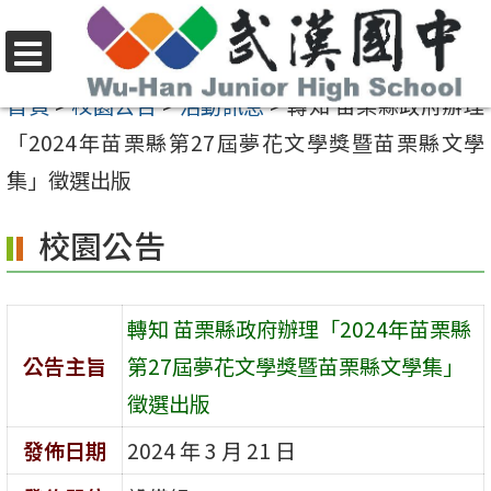
跳
至
選
主
首頁
>
校園公告
>
活動訊息
>
轉知 苗栗縣政府辦理
單
要
「2024年苗栗縣第27屆夢花文學獎暨苗栗縣文學
內
集」徵選出版
容
校園公告
區
轉知 苗栗縣政府辦理「2024年苗栗縣
公告主旨
第27屆夢花文學獎暨苗栗縣文學集」
徵選出版
發佈日期
2024 年 3 月 21 日