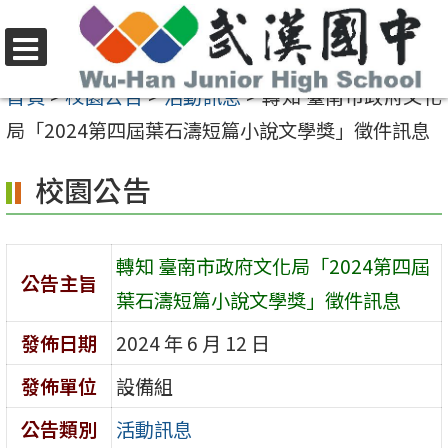
跳
至
選
主
首頁
>
校園公告
>
活動訊息
>
轉知 臺南市政府文化
單
要
局「2024第四屆葉石濤短篇小說文學獎」徵件訊息
內
校園公告
容
區
轉知 臺南市政府文化局「2024第四屆
公告主旨
葉石濤短篇小說文學獎」徵件訊息
發佈日期
2024 年 6 月 12 日
發佈單位
設備組
公告類別
活動訊息