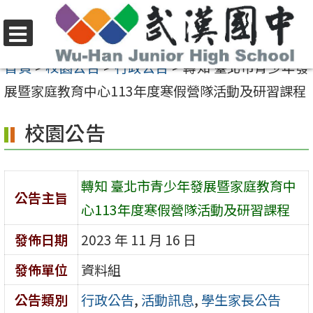
跳
至
選
主
首頁
>
校園公告
>
行政公告
>
轉知 臺北市青少年發
單
要
展暨家庭教育中心113年度寒假營隊活動及研習課程
內
校園公告
容
區
轉知 臺北市青少年發展暨家庭教育中
公告主旨
心113年度寒假營隊活動及研習課程
發佈日期
2023 年 11 月 16 日
發佈單位
資料組
公告類別
行政公告
,
活動訊息
,
學生家長公告