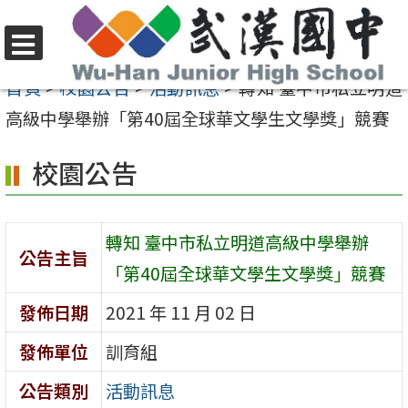
跳
至
選
主
首頁
>
校園公告
>
活動訊息
>
轉知 臺中市私立明道
單
要
高級中學舉辦「第40屆全球華文學生文學獎」競賽
內
校園公告
容
區
轉知 臺中市私立明道高級中學舉辦
公告主旨
「第40屆全球華文學生文學獎」競賽
發佈日期
2021 年 11 月 02 日
發佈單位
訓育組
公告類別
活動訊息