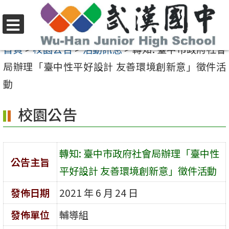
跳
至
選
主
首頁
>
校園公告
>
活動訊息
>
轉知: 臺中市政府社會
單
要
局辦理「臺中性平好設計 友善環境創新意」徵件活
內
動
容
校園公告
區
轉知: 臺中市政府社會局辦理「臺中性
公告主旨
平好設計 友善環境創新意」徵件活動
發佈日期
2021 年 6 月 24 日
發佈單位
輔導組