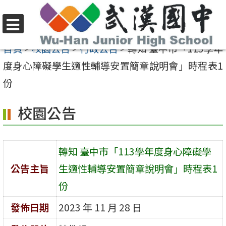
跳
至
選
主
首頁
>
校園公告
>
行政公告
>
轉知 臺中市「113學年
單
要
度身心障礙學生適性輔導安置簡章說明會」時程表1
內
份
容
校園公告
區
轉知 臺中市「113學年度身心障礙學
公告主旨
生適性輔導安置簡章說明會」時程表1
份
發佈日期
2023 年 11 月 28 日