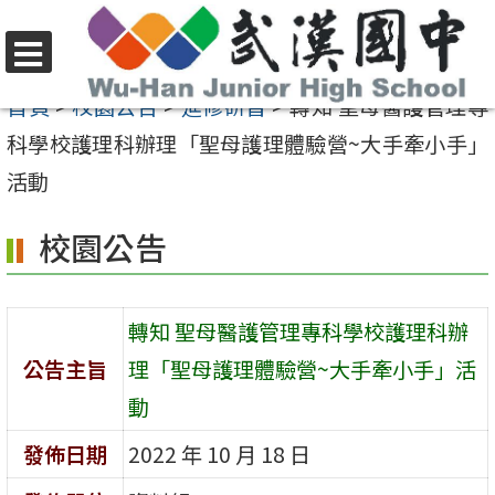
跳
至
選
主
首頁
>
校園公告
>
進修研習
>
轉知 聖母醫護管理專
單
要
科學校護理科辦理「聖母護理體驗營~大手牽小手」
內
活動
容
校園公告
區
轉知 聖母醫護管理專科學校護理科辦
公告主旨
理「聖母護理體驗營~大手牽小手」活
動
發佈日期
2022 年 10 月 18 日