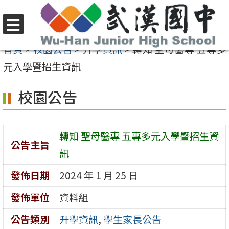
跳
至
選
主
首頁
>
校園公告
>
升學資訊
>
轉知 聖母醫專 五專多
單
要
元入學暨招生資訊
內
校園公告
容
區
轉知 聖母醫專 五專多元入學暨招生資
公告主旨
訊
發佈日期
2024 年 1 月 25 日
發佈單位
資料組
公告類別
升學資訊
,
學生家長公告