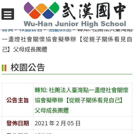
跳
至
選
主
首頁
>
校園公告
>
活動訊息
>
轉知: 社團法人臺灣點
單
要
一盞燈社會關懷協會擬舉辦【從親子關係看見自
內
己】父母成長團體
容
校園公告
區
轉知: 社團法人臺灣點一盞燈社會關懷
公告主旨
協會擬舉辦【從親子關係看見自己】
父母成長團體
發佈日期
2021 年 2 月 05 日