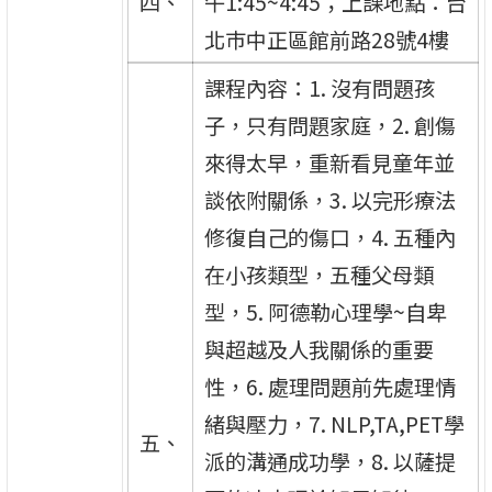
四、
午1:45~4:45；上課地點：台
北巿中正區館前路28號4樓
課程內容：1. 沒有問題孩
子，只有問題家庭，2. 創傷
來得太早，重新看見童年並
談依附關係，3. 以完形療法
修復自己的傷口，4. 五種內
在小孩類型，五種父母類
型，5. 阿德勒心理學~自卑
與超越及人我關係的重要
性，6. 處理問題前先處理情
緒與壓力，7. NLP,TA,PET學
五、
派的溝通成功學，8. 以薩提