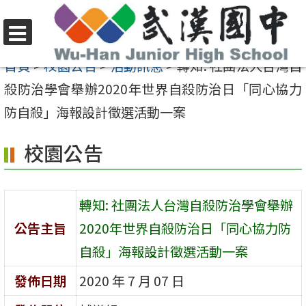
跳
至
選
主
首頁
>
校園公告
>
活動訊息
>
轉知: 社團法人台灣自
單
要
殺防治學會舉辦2020年世界自殺防治日「同心協力
內
防自殺」海報設計徵選活動一案
容
校園公告
區
轉知: 社團法人台灣自殺防治學會舉辦
公告主旨
2020年世界自殺防治日「同心協力防
自殺」海報設計徵選活動一案
發佈日期
2020 年 7 月 07 日