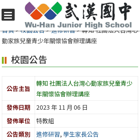
跳
至
選
主
首頁
>
校園公告
>
進修研習
>
轉知 社團法人台灣心
單
要
動家族兒童青少年關懷協會辦理講座
內
校園公告
容
區
轉知 社團法人台灣心動家族兒童青少
公告主旨
年關懷協會辦理講座
發佈日期
2023 年 11 月 06 日
發佈單位
特教組
公告類別
進修研習
,
學生家長公告