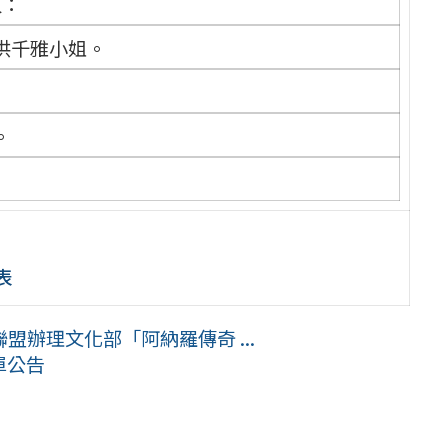
人：
洪千雅小姐。
。
表
辦理文化部「阿納羅傳奇 ...
單公告