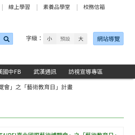
線上學習
素養品學堂
校務信箱
字級：
送出
網站導覽
小
預設
大
搜
尋：
漢國中FB
武漢通訊
訪視宣導專區
術博覽會」之「藝術教育日」計畫
 TAIPEI臺北國際藝術博覽會」之「藝術教育日」