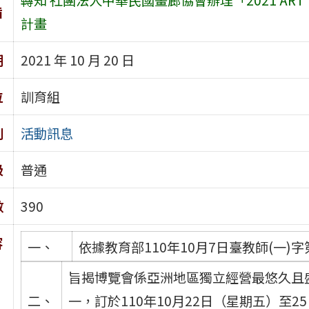
旨
計畫
期
2021 年 10 月 20 日
位
訓育組
別
活動訊息
級
普通
數
390
容
一、
依據教育部110年10月7日臺教師(一)字第
旨揭博覽會係亞洲地區獨立經營最悠久且
二、
一，訂於110年10月22日（星期五）至