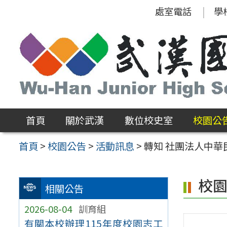
跳
處室電話
學
至
主
要
內
容
區
首頁
關於武漢
數位校史室
校園公
首頁
>
校園公告
>
活動訊息
>
轉知 社團法人中華民
校
相關公告
2026-08-04
訓育組
有關本校辦理115年度校園志工