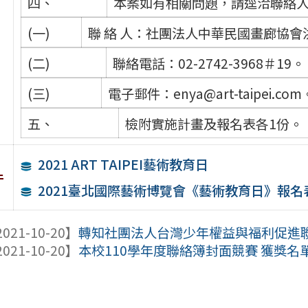
四、
本案如有相關問題，請逕洽聯絡
(一)
聯 絡 人：社團法人中華民國畫廊協會
(二)
聯絡電話：02-2742-3968＃19。
(三)
電子郵件：enya@art-taipei.com
五、
檢附實施計畫及報名表各1份。
2021 ART TAIPEI藝術教育日
件
2021臺北國際藝術博覽會《藝術教育日》報名
021-10-20】
轉知社團法人台灣少年權益與福利促進聯盟
021-10-20】
本校110學年度聯絡簿封面競賽 獲獎名