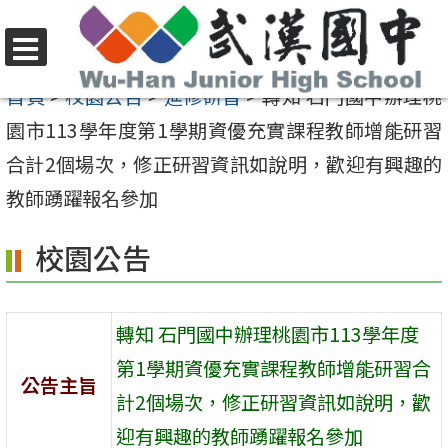
跳
至
選
主
首頁
>
校園公告
>
進修研習
>
轉知 石門國中辦理桃
單
要
園市113學年度第1學期資優充實課程教師增能研習
內
合計2個場次，修正研習資訊如說明，歡迎有興趣的
容
教師踴躍報名參加
區
校園公告
轉知 石門國中辦理桃園市113學年度
第1學期資優充實課程教師增能研習合
公告主旨
計2個場次，修正研習資訊如說明，歡
迎有興趣的教師踴躍報名參加