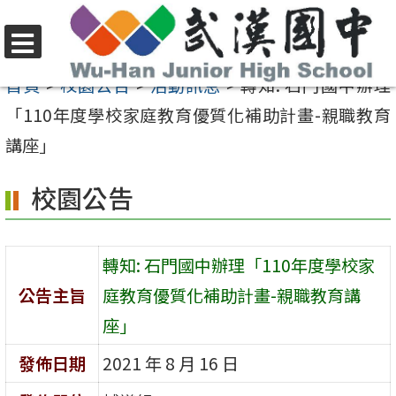
跳
至
選
主
首頁
>
校園公告
>
活動訊息
>
轉知: 石門國中辦理
單
要
「110年度學校家庭教育優質化補助計畫-親職教育
內
講座」
容
校園公告
區
轉知: 石門國中辦理「110年度學校家
公告主旨
庭教育優質化補助計畫-親職教育講
座」
發佈日期
2021 年 8 月 16 日