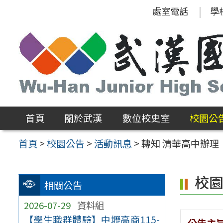
跳
處室電話
學
至
主
要
內
容
區
首頁
關於武漢
數位校史室
校園公
首頁
>
校園公告
>
活動訊息
>
轉知 清華高中辦
校
相關公告
2026-07-29
資料組
【學生職群體驗】中壢高商115-
公告主