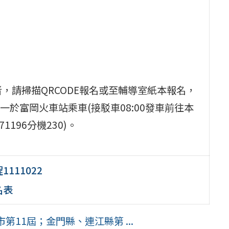
，請掃描QRCODE報名或至輔導室紙本報名，
於富岡火車站乘車(接駁車08:00發車前往本
196分機230)。
11022
名表
11屆；金門縣、連江縣第 ...