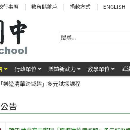
校行事曆
教育儲蓄戶
捐款方式
ENGLISH
告
行政單位
樂讀新武力
教學單位
武
理「樂遊清華跨域趣」多元試探課程
園公告
旨
轉知 清華高中辦理「樂遊清華跨域趣」多元試探