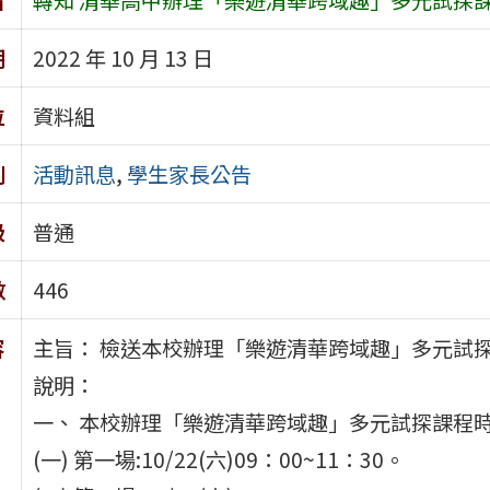
期
2022 年 10 月 13 日
位
資料組
別
活動訊息
,
學生家長公告
級
普通
數
446
容
主旨： 檢送本校辦理「樂遊清華跨域趣」多元試
說明：
一、 本校辦理「樂遊清華跨域趣」多元試探課程時
(一) 第一場:10/22(六)09：00~11：30。