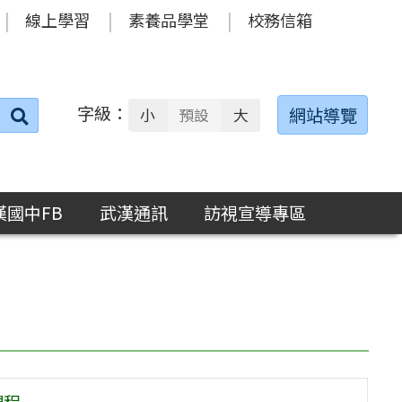
線上學習
素養品學堂
校務信箱
字級：
送出
網站導覽
小
預設
大
搜
尋：
漢國中FB
武漢通訊
訪視宣導專區
課程