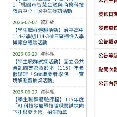
1「桃園市智慧金融與商務科技
教育中心」國中生參訪活動
發佈日
2026-07-07
資料組
發佈單
【學生職群體驗活動】治平高中
114-2學期114-3桃三區適性入學
公告類
博覽會體驗活動
2026-06-29
資料組
公告等
【學生職群試探活動】國立公共
資訊圖書館將於本（115）年暑
點閱次
假辦理「S級職夢者學院──實
境解謎暨抽獎活動」
公告內
2026-06-29
資料組
【學生職群體驗課程】115年度
「AI 科技發展暨技職職業試探向
下扎根夏令營」招生簡章