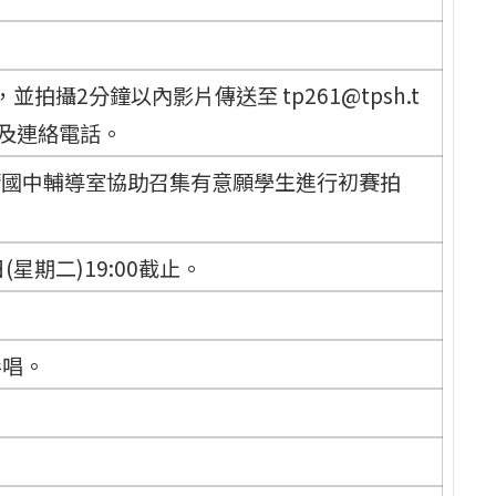
攝2分鐘以內影片傳送至 tp261@tpsh.t
稱及連絡電話。
)，請國中輔導室協助召集有意願學生進行初賽拍
星期二)19:00截止。
伴唱。