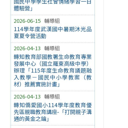
國民中學學生社會情緒學習一日
體驗營」
2026-06-15
輔導組
114學年度武漢國中暑期沐光品
夏夏令營活動
2026-04-13
輔導組
轉知教育部國教署生命教育專業
發展中心（國立羅東高級中學）
辦理「115年度生命教育議題融
入教學－國民中小學教案（教
材）推薦實施計畫」
2026-04-13
輔導組
轉知僑愛國小114學年度教育優
先區親職教育講座-「打開親子溝
通的黃金之鑰」