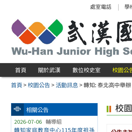
跳
處室電話
學
至
主
要
內
容
區
首頁
關於武漢
數位校史室
校園公
首頁
>
校園公告
>
活動訊息
>
轉知: 泰北高中舉
校
相關公告
2026-07-06
輔導組
轉知家庭教育中心115年度祖孫
公告主