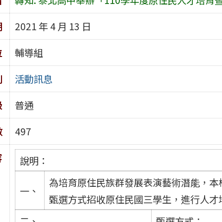
期
2021 年 4 月 13 日
位
輔導組
別
活動訊息
級
普通
數
497
容
說明：
為培育原住民族群發展表演藝術潛能，本
一、
甄選方式招收原住民國三學生，進行人才
二、
甄選方式：