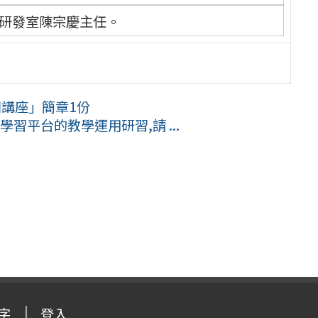
研發室陳宗慶主任。
列講座」簡章1份
agamO學習平台的教學運用研習,請 ...
字
登入