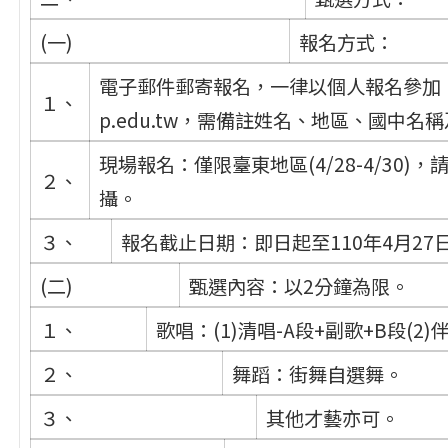
(一)
報名方式：
電子郵件郵寄報名，一律以個人報名參加，並拍
１、
p.edu.tw，需備註姓名、地區、國中名
現場報名：僅限臺東地區(4/28-4/30
２、
攝。
３、
報名截止日期：即日起至110年4月27日(
(二)
甄選內容：以2分鐘為限。
１、
歌唱：(1)清唱-A段+副歌+B段(2)
２、
舞蹈：街舞自選舞。
３、
其他才藝亦可。