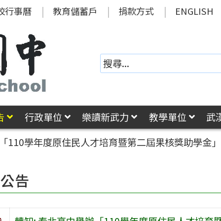
校行事曆
教育儲蓄戶
捐款方式
ENGLISH
告
行政單位
樂讀新武力
教學單位
武
辦「110學年度原住民人才培育暨第二屆果核獎助學金
園公告
旨
轉知: 泰北高中舉辦「110學年度原住民人才培