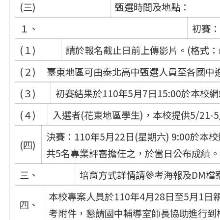
(三)
甄選時間及地點：
１、
初賽
(１)
請於報名截止日前上傳影片。(格式：
(２)
臺東地區可由泰北高中甄選人員至各國中進行拍
(３)
初賽結果於110年5月7日15:00於本
(４)
入選者(花東地區學生)，本校提供5/21-
決賽：110年5月22日(星期六) 9:0
(四)
共5名專業評審擔任之，於當日公布成績。
三、
培育方式詳情請參考海報及DM檔
本校專案人員於110年4月28日至5月
四、
考附件，懇請國中輔導室師長協助進行到