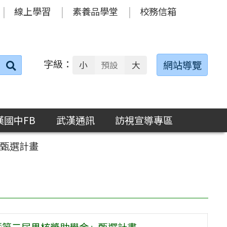
線上學習
素養品學堂
校務信箱
字級：
送出
網站導覽
小
預設
大
搜
尋：
漢國中FB
武漢通訊
訪視宣導專區
」甄選計畫
育暨第二屆果核獎助學金」甄選計畫