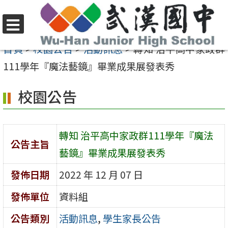
跳
至
選
主
首頁
>
校園公告
>
活動訊息
>
轉知 治平高中家政群
單
要
111學年『魔法藝鏡』畢業成果展發表秀
內
校園公告
容
區
轉知 治平高中家政群111學年『魔法
公告主旨
藝鏡』畢業成果展發表秀
發佈日期
2022 年 12 月 07 日
發佈單位
資料組
公告類別
活動訊息
,
學生家長公告