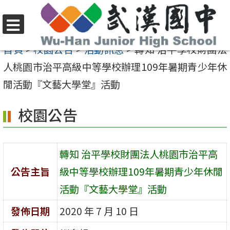
跳
至
選
主
首頁
>
校園公告
>
活動訊息
>
轉知 治平學校財團法
單
要
人桃園市治平高級中等學校辦理109年暑期青少年休
內
閒活動『文藝大學堂』活動
容
校園公告
區
轉知 治平學校財團法人桃園市治平高
公告主旨
級中等學校辦理109年暑期青少年休閒
活動『文藝大學堂』活動
發佈日期
2020 年 7 月 10 日