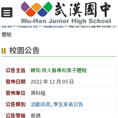
跳
至
選
主
首頁
>
校園公告
>
活動訊息
>
轉知 樹人醫專和果子
單
要
體驗
內
校園公告
容
區
公告主旨
轉知 樹人醫專和果子體驗
發佈日期
2022 年 12 月 05 日
發佈單位
資料組
公告類別
活動訊息
,
學生家長公告
公告等級
普通