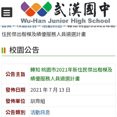
跳
至
選
主
首頁
>
校園公告
>
活動訊息
>
轉知 桃園市2021年新
單
要
住民傑出楷模及績優服務人員遴選計畫
內
校園公告
容
區
轉知 桃園市2021年新住民傑出楷模及
公告主旨
績優服務人員遴選計畫
發佈日期
2021 年 7 月 13 日
發佈單位
訓育組
公告類別
活動訊息