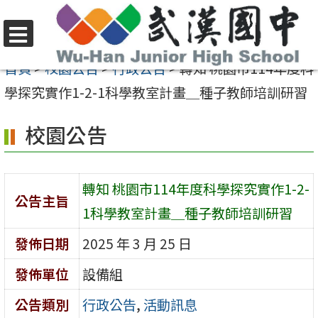
跳
至
選
主
首頁
>
校園公告
>
行政公告
>
轉知 桃園市114年度科
單
要
學探究實作1-2-1科學教室計畫＿種子教師培訓研習
內
校園公告
容
區
轉知 桃園市114年度科學探究實作1-2-
公告主旨
1科學教室計畫＿種子教師培訓研習
發佈日期
2025 年 3 月 25 日
發佈單位
設備組
公告類別
行政公告
,
活動訊息