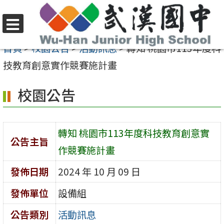
跳
至
選
主
首頁
>
校園公告
>
活動訊息
>
轉知 桃園市113年度科
單
要
技教育創意實作競賽施計畫
內
校園公告
容
區
轉知 桃園市113年度科技教育創意實
公告主旨
作競賽施計畫
發佈日期
2024 年 10 月 09 日
發佈單位
設備組
公告類別
活動訊息