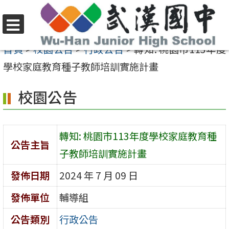
跳
至
選
主
首頁
>
校園公告
>
行政公告
>
轉知: 桃園市113年度
單
要
學校家庭教育種子教師培訓實施計畫
內
校園公告
容
區
轉知: 桃園市113年度學校家庭教育種
公告主旨
子教師培訓實施計畫
發佈日期
2024 年 7 月 09 日
發佈單位
輔導組
公告類別
行政公告