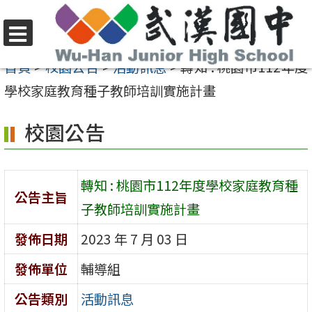
跳
至
選
主
首頁
>
校園公告
>
活動訊息
>
轉知 : 桃園市112年度
單
要
學校家庭教育種子教師培訓實施計畫
內
校園公告
容
區
轉知 : 桃園市112年度學校家庭教育種
公告主旨
子教師培訓實施計畫
發佈日期
2023 年 7 月 03 日
發佈單位
輔導組
公告類別
活動訊息